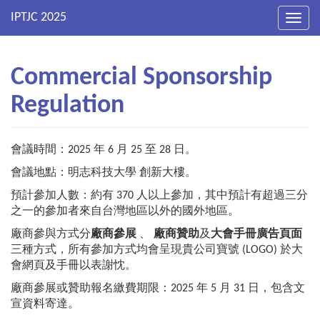
Toggl
navig
Commercial Sponsorship
Regulation
會議時間：2025 年 6 月 25 至 28 日。
會議地點：明志科技大學 創新大樓。
預計參加人數：約有 370 人以上參加，其中預計有超過三分
之一的參加者來自台灣地區以外的國外地區。
廠商參與方式分
廠商參展
、
廠商贊助
及
大會手冊廣告頁面
三種方式，所有參加方式均會呈現貴公司寶號 (LOGO) 於大
會網頁及手冊以表謝忱。
廠商參展或贊助報名繳費期限：2025 年 5 月 31 日，包含文
宣資料寄達。